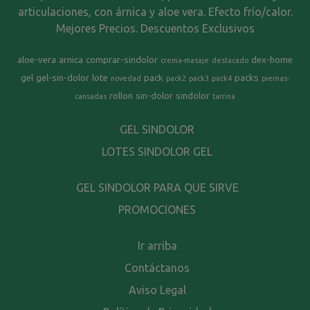
articulaciones, con árnica y aloe vera. Efecto frío/calor.
Mejores Precios. Descuentos Exclusivos
aloe-vera
arnica
comprar-sindolor
dex-home
crema-masaje
destacado
gel
gel-sin-dolor
lote
pack
packs
novedad
pack2
pack3
pack4
piernas-
rollon
sin-dolor
sindolor
cansadas
tarrina
GEL SINDOLOR
LOTES SINDOLOR GEL
GEL SINDOLOR PARA QUE SIRVE
PROMOCIONES
Ir arriba
Contáctanos
Aviso Legal