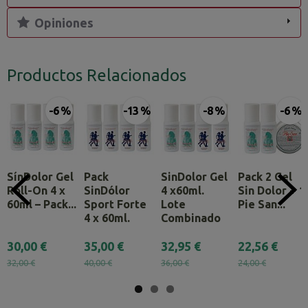
Opiniones
Productos Relacionados
-6 %
-13 %
-8 %
-6 %
SínDolor Gel
Pack
SinDolor Gel
Pack 2 Gel
Roll-On 4 x
SinDólor
4 x60ml.
Sin Dolor + 1
60ml – Pack...
Sport Forte
Lote
Pie San...
4 x 60ml.
Combinado
30,00 €
35,00 €
32,95 €
22,56 €
32,00 €
40,00 €
36,00 €
24,00 €