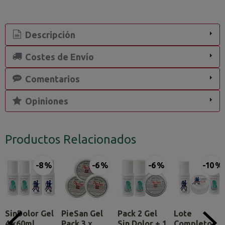
Descripción
Costes de Envío
Comentarios
Opiniones
Productos Relacionados
-8 %
-6 %
-6 %
-10 %
SinDolor Gel
PieSan Gel
Pack 2 Gel
Lote
4 x60ml.
Pack 3 x
Sin Dolor + 1
Completo