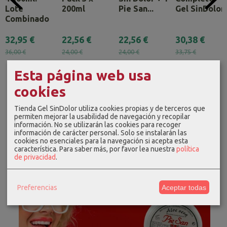
Lote
200ml
Pie San...
Gel SinDolor
Combinado
32,95 €
22,56 €
22,56 €
30,38 €
36,00 €
24,00 €
24,00 €
33,75 €
Esta página web usa
cookies
Tienda Gel SinDolor utiliza cookies propias y de terceros que
permiten mejorar la usabilidad de navegación y recopilar
información. No se utilizarán las cookies para recoger
información de carácter personal. Solo se instalarán las
cookies no esenciales para la navegación si acepta esta
característica.
Para saber más, por favor lea nuestra
política
de privacidad
.
Preferencias
Aceptar todas