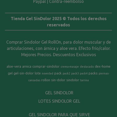
Paypal | Contra-reembolso
Tienda Gel SinDolor 2025 © Todos los derechos
reservados
Comprar Sindolor Gel RollOn, para dolor muscular y de
articulaciones, con árnica y aloe vera. Efecto frío/calor.
Mejores Precios. Descuentos Exclusivos
aloe-vera
arnica
comprar-sindolor
dex-home
crema-masaje
destacado
gel
gel-sin-dolor
lote
pack
packs
novedad
pack2
pack3
pack4
piernas-
rollon
sin-dolor
sindolor
cansadas
tarrina
GEL SINDOLOR
LOTES SINDOLOR GEL
GEL SINDOLOR PARA QUE SIRVE