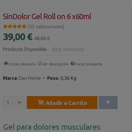
SínDolor Gel Roll on 6 x60ml
★★★★★
★★★★★
(35 valoraciones)
39,00 €
48,00 €
Producto Disponible
-
(Imp. Incluidos)
Costes de envío
Ver descripción
Hacer pregunta
Marca
:
Dex Home
•
Peso
:
0,36 Kg
Añadir a Carrito
Gel para dolores musculares