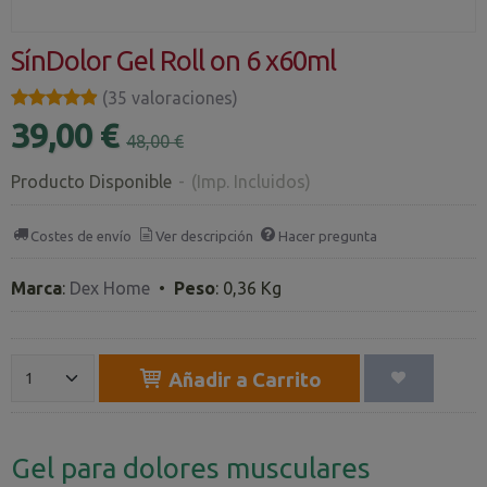
SínDolor Gel Roll on 6 x60ml
★★★★★
★★★★★
(35 valoraciones)
39,00 €
48,00 €
Producto Disponible
-
(Imp. Incluidos)
Costes de envío
Ver descripción
Hacer pregunta
Marca
:
Dex Home
•
Peso
:
0,36 Kg
Añadir a Carrito
Gel para dolores musculares