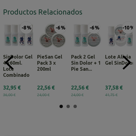
Productos Relacionados
-8 %
-6 %
-6 %
-10 %
SinDolor Gel
PieSan Gel
Pack 2 Gel
Lote Alivia
4 x60ml.
Pack 3 x
Sin Dolor + 1
Gel SinDolor
Lote
200ml
Pie San...
Combinado
32,95 €
22,56 €
22,56 €
37,58 €
36,00 €
24,00 €
24,00 €
41,75 €