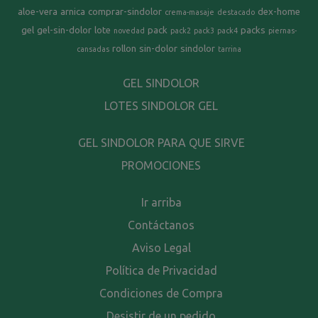
aloe-vera
arnica
comprar-sindolor
dex-home
crema-masaje
destacado
gel
gel-sin-dolor
lote
pack
packs
novedad
pack2
pack3
pack4
piernas-
rollon
sin-dolor
sindolor
cansadas
tarrina
GEL SINDOLOR
LOTES SINDOLOR GEL
GEL SINDOLOR PARA QUE SIRVE
PROMOCIONES
Ir arriba
Contáctanos
Aviso Legal
Política de Privacidad
Condiciones de Compra
Desistir de un pedido