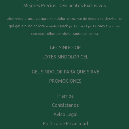
Mejores Precios. Descuentos Exclusivos
aloe-vera
arnica
comprar-sindolor
dex-home
crema-masaje
destacado
gel
gel-sin-dolor
lote
pack
packs
novedad
pack2
pack3
pack4
piernas-
rollon
sin-dolor
sindolor
cansadas
tarrina
GEL SINDOLOR
LOTES SINDOLOR GEL
GEL SINDOLOR PARA QUE SIRVE
PROMOCIONES
Ir arriba
Contáctanos
Aviso Legal
Política de Privacidad