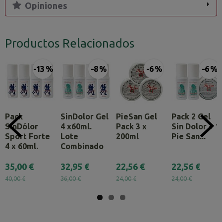
Opiniones
Productos Relacionados
-13 %
-8 %
-6 %
-6 %
Pack
SinDolor Gel
PieSan Gel
Pack 2 Gel
SinDólor
4 x60ml.
Pack 3 x
Sin Dolor + 1
Sport Forte
Lote
200ml
Pie San...
4 x 60ml.
Combinado
35,00 €
32,95 €
22,56 €
22,56 €
40,00 €
36,00 €
24,00 €
24,00 €