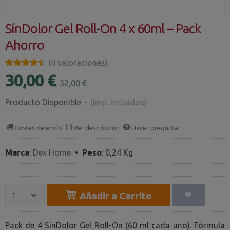
SínDolor Gel Roll-On 4 x 60ml – Pack
Ahorro
★★★★★
★★★★★
(4 valoraciones)
30,00 €
32,00 €
Producto Disponible
-
(Imp. Incluidos)
Costes de envío
Ver descripción
Hacer pregunta
Marca
:
Dex Home
•
Peso
:
0,24 Kg
Añadir a Carrito
Pack de 4 SínDolor Gel Roll-On (60 ml cada uno). Fórmula