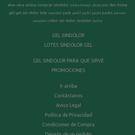
aloe-vera
arnica
comprar-sindolor
dex-home
crema-masaje
destacado
gel
gel-sin-dolor
lote
pack
packs
novedad
pack2
pack3
pack4
piernas-
rollon
sin-dolor
sindolor
cansadas
tarrina
GEL SINDOLOR
LOTES SINDOLOR GEL
GEL SINDOLOR PARA QUE SIRVE
PROMOCIONES
Ir arriba
Contáctanos
Aviso Legal
Política de Privacidad
Condiciones de Compra
Desistir de un pedido