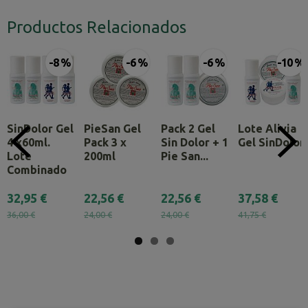
Productos Relacionados
-8 %
-6 %
-6 %
-10 %
SinDolor Gel
PieSan Gel
Pack 2 Gel
Lote Alivia
4 x60ml.
Pack 3 x
Sin Dolor + 1
Gel SinDolor
Lote
200ml
Pie San...
Combinado
32,95 €
22,56 €
22,56 €
37,58 €
36,00 €
24,00 €
24,00 €
41,75 €