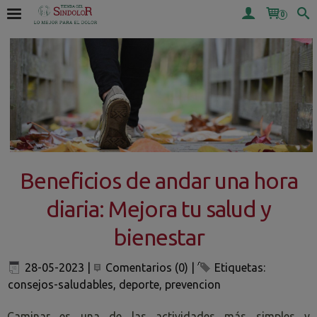
0
Beneficios de andar una hora
diaria: Mejora tu salud y
bienestar
28-05-2023
|
Comentarios (0)
|
Etiquetas:
consejos-saludables
,
deporte
,
prevencion
Caminar es una de las actividades más simples y