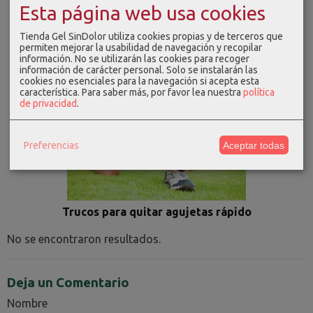
Esta página web usa cookies
Beneficios de la actividad física para la salud
Tienda Gel SinDolor utiliza cookies propias y de terceros que
permiten mejorar la usabilidad de navegación y recopilar
información. No se utilizarán las cookies para recoger
información de carácter personal. Solo se instalarán las
cookies no esenciales para la navegación si acepta esta
característica.
Para saber más, por favor lea nuestra
política
de privacidad
.
Ejercicios de bajo impacto para huesos y
articulaciones
Preferencias
Aceptar todas
Trucos para quitar agujetas rápido
No se encontraron resultados.
Deja un Comentario
Nombre