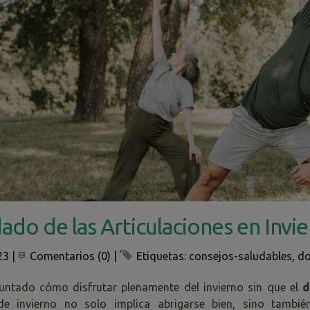
ado de las Articulaciones en Invier
23
|
Comentarios (0)
|
Etiquetas:
consejos-saludables
,
do
untado cómo disfrutar plenamente del invierno sin que el
d
e invierno no solo implica abrigarse bien, sino tambié