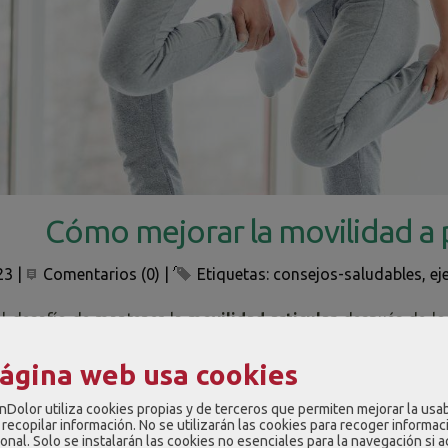
Cómo mejorar la movilidad a p
23
|
Comentarios (0)
|
Etiquetas:
consejos-saludables
,
ej
al desafío de mantener la
movilidad articular
después de los
udable. ¿Te preguntas cómo lograrlo? Este artículo te pr
ara preservar y mejorar la flexibilidad en esta etapa de la vida.
página web usa cookies
existe una fórmula sencilla y efectiva para mantener tus art
nDolor utiliza cookies propias y de terceros que permiten mejorar la usab
recopilar información. No se utilizarán las cookies para recoger informac
descubrir los secretos de la
movilidad articular
y cómo puede
onal. Solo se instalarán las cookies no esenciales para la navegación si 