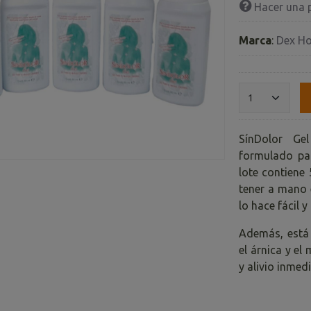
Hacer una 
Marca
:
Dex H
SínDolor Ge
formulado par
lote contiene
tener a mano 
lo hace fácil 
Además, está 
el árnica y el
y alivio inmed