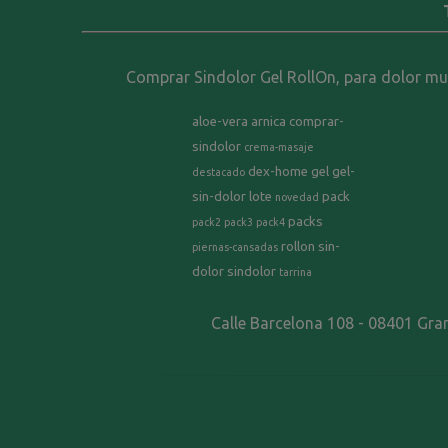
Comprar Sindolor Gel RollOn, para dolor musc
aloe-vera
arnica
comprar-
sindolor
crema-masaje
dex-home
gel
gel-
destacado
sin-dolor
lote
pack
novedad
packs
pack2
pack3
pack4
rollon
sin-
piernas-cansadas
dolor
sindolor
tarrina
Calle Barcelona 108 - 08401 Gra