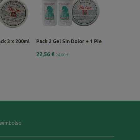
ck 3 x 200ml
Pack 2 Gel Sin Dolor + 1 Pie San...
Lote Completo
22,56 €
30,38 €
24,00 €
33,75 €
-reembolso