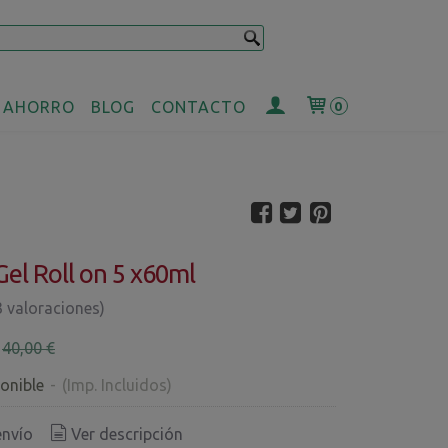
 AHORRO
BLOG
CONTACTO
0
Gel Roll on 5 x60ml
3 valoraciones)
€
40,00 €
onible
-
(Imp. Incluidos)
envío
Ver descripción