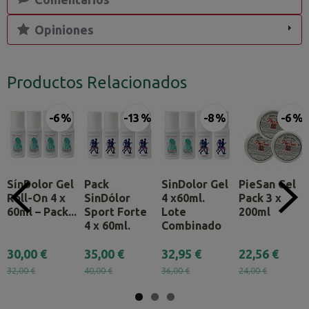
Opiniones
Productos Relacionados
-6 %
-13 %
-8 %
-6 %
SínDolor Gel
Pack
SinDolor Gel
PieSan Gel
Roll-On 4 x
SinDólor
4 x60ml.
Pack 3 x
60ml – Pack...
Sport Forte
Lote
200ml
4 x 60ml.
Combinado
30,00 €
35,00 €
32,95 €
22,56 €
32,00 €
40,00 €
36,00 €
24,00 €