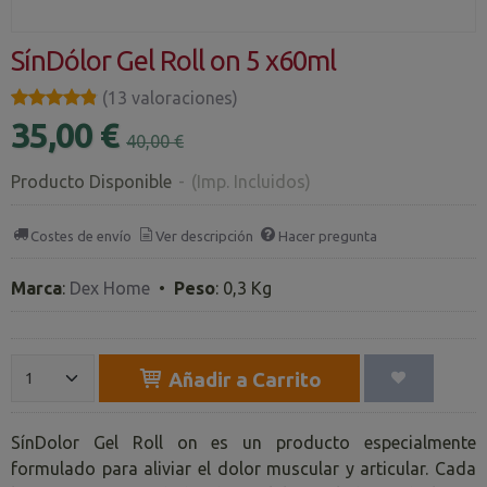
SínDólor Gel Roll on 5 x60ml
★★★★★
★★★★★
(13 valoraciones)
35,00 €
40,00 €
Producto Disponible
-
(Imp. Incluidos)
Costes de envío
Ver descripción
Hacer pregunta
Marca
:
Dex Home
•
Peso
:
0,3 Kg
Añadir a Carrito
SínDolor Gel Roll on es un producto especialmente
formulado para aliviar el dolor muscular y articular. Cada