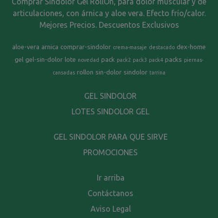
Comprar Sindolor Gel RollOn, para dolor muscular y de
articulaciones, con árnica y aloe vera. Efecto frío/calor.
Mejores Precios. Descuentos Exclusivos
aloe-vera
arnica
comprar-sindolor
dex-home
crema-masaje
destacado
gel
gel-sin-dolor
lote
pack
packs
novedad
pack2
pack3
pack4
piernas-
rollon
sin-dolor
sindolor
cansadas
tarrina
GEL SINDOLOR
LOTES SINDOLOR GEL
GEL SINDOLOR PARA QUE SIRVE
PROMOCIONES
Ir arriba
Contáctanos
Aviso Legal