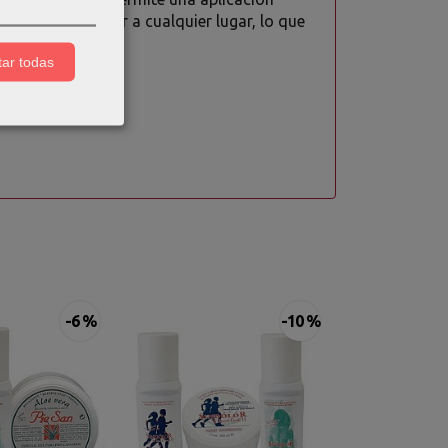
fáciles de llevar a cualquier lugar, lo que
ar todas
ición:
-6 %
-10 %