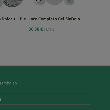
 Dolor + 1 Pie San...
Lote Completo Gel SinDolor
Lote Alivia Ge
30,38 €
37,58 €
33,75 €
41,75 €
-reembolso
s