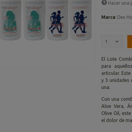
Hacer una 
Marca
:
Dex H
El Lote Combi
para aquello
articular. Est
y 3 unidades 
una.
Con una combi
Aloe Vera, Ár
Olive Oil, est
el dolor de ma