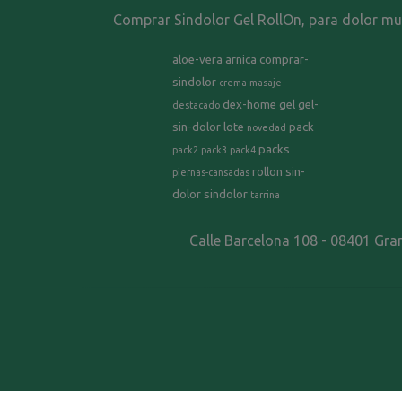
Comprar Sindolor Gel RollOn, para dolor musc
aloe-vera
arnica
comprar-
sindolor
crema-masaje
dex-home
gel
gel-
destacado
sin-dolor
lote
pack
novedad
packs
pack2
pack3
pack4
rollon
sin-
piernas-cansadas
dolor
sindolor
tarrina
Calle Barcelona 108 - 08401 Gra