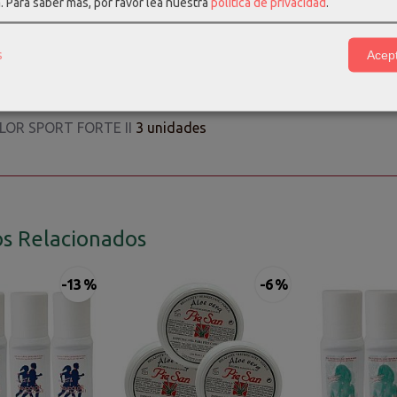
a.
Para saber más, por favor lea nuestra
política de privacidad
.
 sin ensuciar las manos. Además, su tamaño compacto los hace 
rte en un producto conveniente para el uso diario.
s
Acept
en el enlace del producto para ver las características y compos
LOR GEL ROLLON
2 unidades
LOR SPORT FORTE II
3 unidades
s Relacionados
-13 %
-6 %