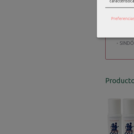
característic
precisa y
lo convie
Preferencia
Haz clic 
SÍNDO
SINDÓ
Producto