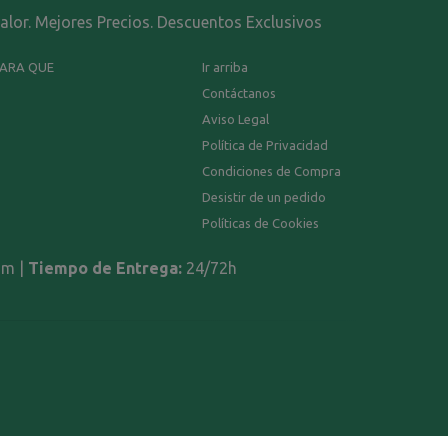
calor. Mejores Precios. Descuentos Exclusivos
PARA QUE
Ir arriba
Contáctanos
Aviso Legal
Política de Privacidad
Condiciones de Compra
Desistir de un pedido
Políticas de Cookies
om |
Tiempo de Entrega:
24/72h