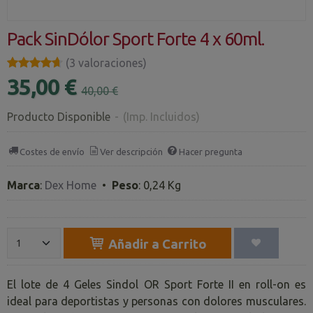
Pack SinDólor Sport Forte 4 x 60ml.
★★★★★
★★★★★
(3 valoraciones)
35,00 €
40,00 €
Producto Disponible
-
(Imp. Incluidos)
Costes de envío
Ver descripción
Hacer pregunta
Marca
:
Dex Home
•
Peso
:
0,24 Kg
Añadir a Carrito
El lote de 4 Geles Sindol OR Sport Forte II en roll-on es
ideal para deportistas y personas con dolores musculares.