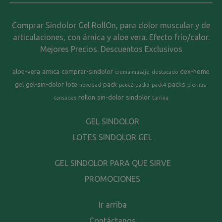
Comprar Sindolor Gel RollOn, para dolor muscular y de
articulaciones, con árnica y aloe vera. Efecto frío/calor.
Mejores Precios. Descuentos Exclusivos
aloe-vera
arnica
comprar-sindolor
dex-home
crema-masaje
destacado
gel
gel-sin-dolor
lote
pack
packs
novedad
pack2
pack3
pack4
piernas-
rollon
sin-dolor
sindolor
cansadas
tarrina
GEL SINDOLOR
LOTES SINDOLOR GEL
GEL SINDOLOR PARA QUE SIRVE
PROMOCIONES
Ir arriba
Contáctanos