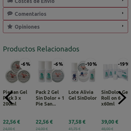
Costes de Envío
Comentarios
Opiniones
Productos Relacionados
-6 %
-6 %
-10 %
-19 %
PieSan Gel
Pack 2 Gel
Lote Alivia
SínDolor Gel
Pack 3 x
Sin Dolor + 1
Gel SinDolor
Roll on 6
200ml
Pie San...
x60ml
22,56 €
22,56 €
37,58 €
39,00 €
24,00 €
24,00 €
41,75 €
48,00 €