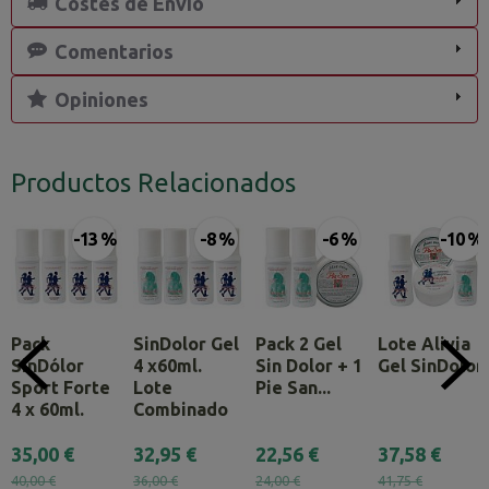
Costes de Envío
Comentarios
Opiniones
Productos Relacionados
-13 %
-8 %
-6 %
-10 %
Pack
SinDolor Gel
Pack 2 Gel
Lote Alivia
SinDólor
4 x60ml.
Sin Dolor + 1
Gel SinDolor
Sport Forte
Lote
Pie San...
4 x 60ml.
Combinado
35,00 €
32,95 €
22,56 €
37,58 €
40,00 €
36,00 €
24,00 €
41,75 €