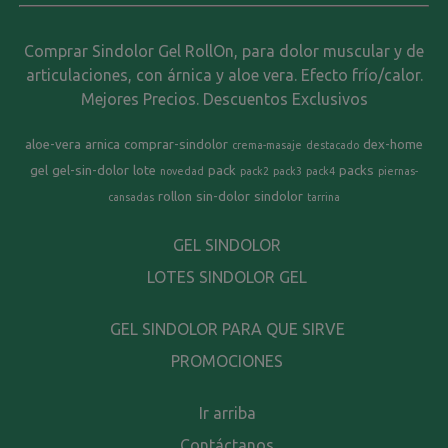
Comprar Sindolor Gel RollOn, para dolor muscular y de
articulaciones, con árnica y aloe vera. Efecto frío/calor.
Mejores Precios. Descuentos Exclusivos
aloe-vera
arnica
comprar-sindolor
dex-home
crema-masaje
destacado
gel
gel-sin-dolor
lote
pack
packs
novedad
pack2
pack3
pack4
piernas-
rollon
sin-dolor
sindolor
cansadas
tarrina
GEL SINDOLOR
LOTES SINDOLOR GEL
GEL SINDOLOR PARA QUE SIRVE
PROMOCIONES
Ir arriba
Contáctanos