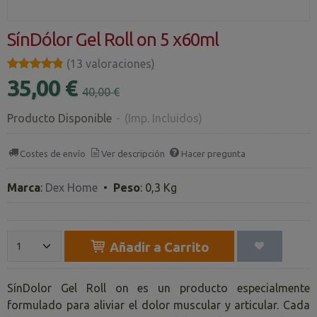
SínDólor Gel Roll on 5 x60ml
★★★★★
★★★★★
(13 valoraciones)
35,00 €
40,00 €
Producto Disponible
-
(Imp. Incluidos)
Costes de envío
Ver descripción
Hacer pregunta
Marca
:
Dex Home
•
Peso
:
0,3 Kg
Añadir a Carrito
SínDolor Gel Roll on es un producto especialmente
formulado para aliviar el dolor muscular y articular. Cada