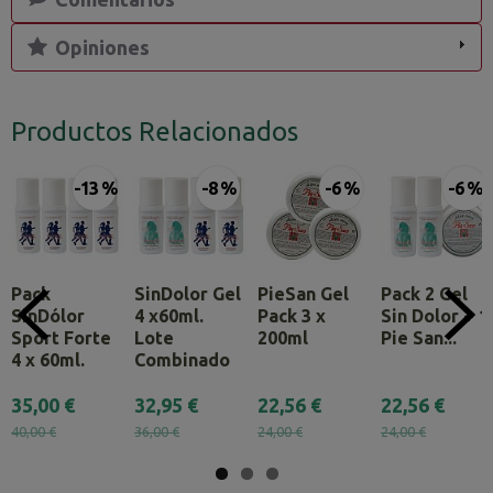
Opiniones
Productos Relacionados
-13 %
-8 %
-6 %
-6 %
Pack
SinDolor Gel
PieSan Gel
Pack 2 Gel
SinDólor
4 x60ml.
Pack 3 x
Sin Dolor + 1
Sport Forte
Lote
200ml
Pie San...
4 x 60ml.
Combinado
35,00 €
32,95 €
22,56 €
22,56 €
40,00 €
36,00 €
24,00 €
24,00 €