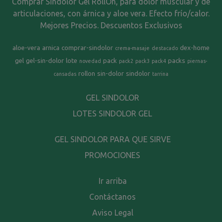
Comprar Sindolor Gel RollOn, para dolor muscular y de
articulaciones, con árnica y aloe vera. Efecto frío/calor.
Mejores Precios. Descuentos Exclusivos
aloe-vera
arnica
comprar-sindolor
dex-home
crema-masaje
destacado
gel
gel-sin-dolor
lote
pack
packs
novedad
pack2
pack3
pack4
piernas-
rollon
sin-dolor
sindolor
cansadas
tarrina
GEL SINDOLOR
LOTES SINDOLOR GEL
GEL SINDOLOR PARA QUE SIRVE
PROMOCIONES
Ir arriba
Contáctanos
Aviso Legal