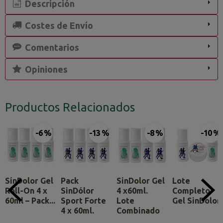
Descripción
Costes de Envío
Comentarios
Opiniones
Productos Relacionados
-6 %
-13 %
-8 %
-10 %
SínDolor Gel
Pack
SinDolor Gel
Lote
Roll-On 4 x
SinDólor
4 x60ml.
Completo
60ml – Pack...
Sport Forte
Lote
Gel SinDolor
4 x 60ml.
Combinado