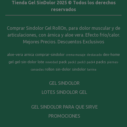
Tienda Gel SinDolor 2025 © Todos los derechos
reservados
Comprar Sindolor Gel RollOn, para dolor muscular y de
articulaciones, con árnica y aloe vera. Efecto frío/calor.
Mejores Precios. Descuentos Exclusivos
aloe-vera
arnica
comprar-sindolor
dex-home
crema-masaje
destacado
gel
gel-sin-dolor
lote
pack
packs
novedad
pack2
pack3
pack4
piernas-
rollon
sin-dolor
sindolor
cansadas
tarrina
GEL SINDOLOR
LOTES SINDOLOR GEL
GEL SINDOLOR PARA QUE SIRVE
PROMOCIONES