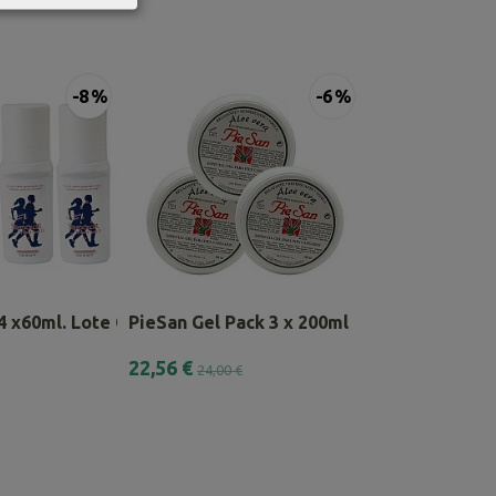
-8 %
-6 %
 4 x60ml. Lote Combinado
PieSan Gel Pack 3 x 200ml
Pack 2 Gel Sin 
22,56 €
22,56 €
24,00 €
24,00 €