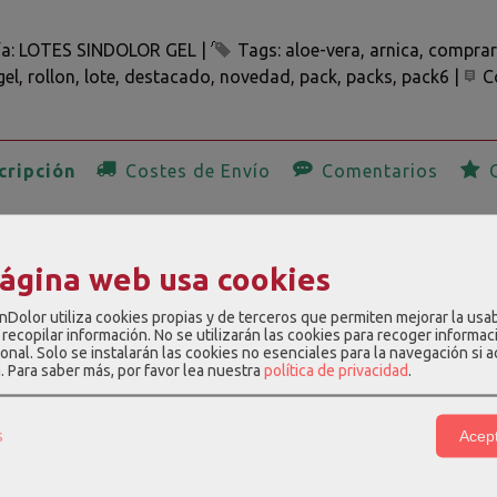
ía:
LOTES SINDOLOR GEL
|
Tags:
aloe-vera
arnica
comprar
gel
rollon
lote
destacado
novedad
pack
packs
pack6
|
C
ripción
Costes de Envío
Comentarios
O
ombinado 6 Gel SinDolor es un kit de geles especialmente dise
s. Este pack incluye 3 unidades de Gel SinDolor Rollon y 3 u
página web usa cookies
s con ingredientes naturales como Aloe Vera, Árnica, Salvia, M
nDolor utiliza cookies propias y de terceros que permiten mejorar la usab
en el enlace del producto para ver las características y compos
recopilar información. No se utilizarán las cookies para recoger informac
onal. Solo se instalarán las cookies no esenciales para la navegación si 
LOR GEL ROLLON
3 unidades
a.
Para saber más, por favor lea nuestra
política de privacidad
.
LOR SPORT FORTE II
3 unidades
s
Acept