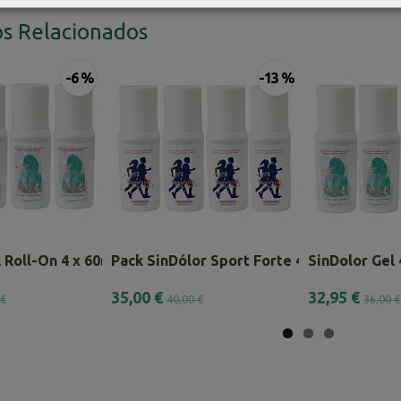
s Relacionados
-6 %
-13 %
 Roll-On 4 x 60ml – Pack...
Pack SinDólor Sport Forte 4 x 60ml.
SinDolor Gel
35,00 €
32,95 €
 €
40,00 €
36,00 €