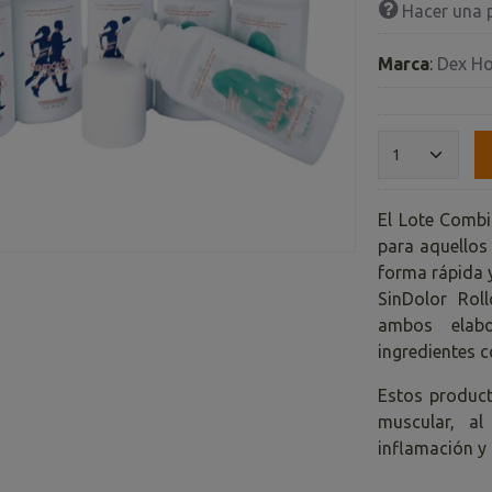
Hacer una 
Marca
:
Dex H
El Lote Combi
para aquellos
forma rápida y
SinDolor Rol
ambos elab
ingredientes c
Estos product
muscular, a
inflamación y 