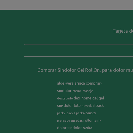
Tarjeta d
Comprar Sindolor Gel RollOn, para dolor musc
aloe-vera
arnica
comprar-
sindolor
crema-masaje
dex-home
gel
gel-
destacado
sin-dolor
lote
pack
novedad
packs
pack2
pack3
pack4
rollon
sin-
piernas-cansadas
dolor
sindolor
tarrina