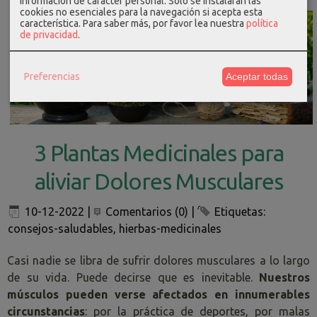
información de carácter personal. Solo se instalarán las
cookies no esenciales para la navegación si acepta esta
característica.
Para saber más, por favor lea nuestra
política
de privacidad
.
Preferencias
Aceptar todas
3 Plantas Medicinales para
aliviar Dolores Musculares
10-12-2022
|
Comentarios (0)
|
Etiquetas:
consejos-saludables
,
hierbas-medicinales
Casi nadie se libra de sufrir dolores musculares a lo largo
de su vida. Puede decirse que es inevitable.
Nuestros
músculos pueden verse afectados en innumerables
circunstancias
: por la práctica de deportes, por malas